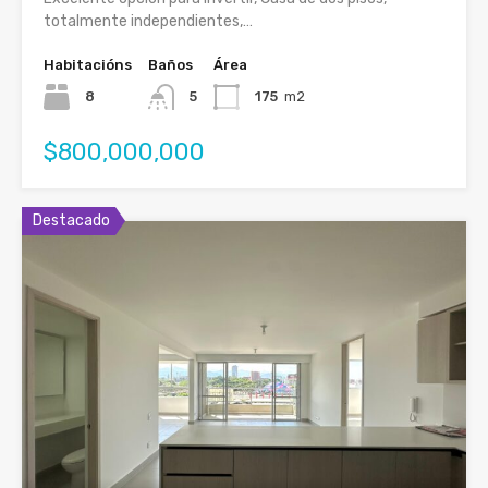
totalmente independientes,…
Habitacións
Baños
Área
8
5
175
m2
$800,000,000
Destacado