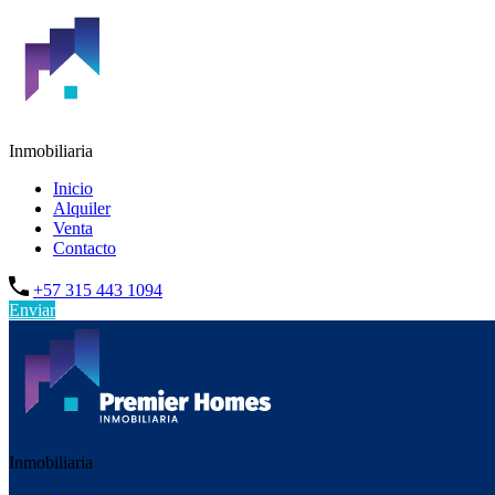
Inmobiliaria
Inicio
Alquiler
Venta
Contacto
+57 315 443 1094
Enviar
Inmobiliaria