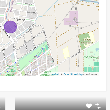
Leaflet
| ©
OpenStreetMap
contributors