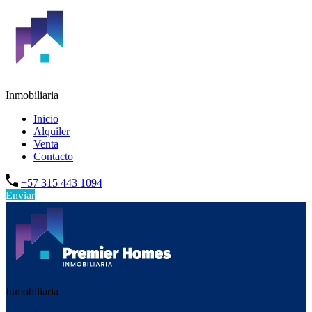
Inmobiliaria
Inicio
Alquiler
Venta
Contacto
+57 315 443 1094
Enviar
Inmobiliaria