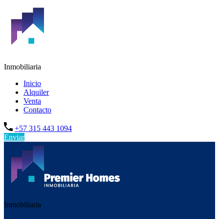
Inmobiliaria
Inicio
Alquiler
Venta
Contacto
+57 315 443 1094
Enviar
Inmobiliaria