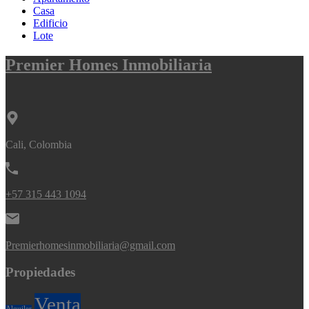
Casa
Edificio
Lote
Premier Homes Inmobiliaria
Cali, Colombia
+57 315 443 1094
Premierhomesinmobiliaria@gmail.com
Propiedades
Venta
Alquiler