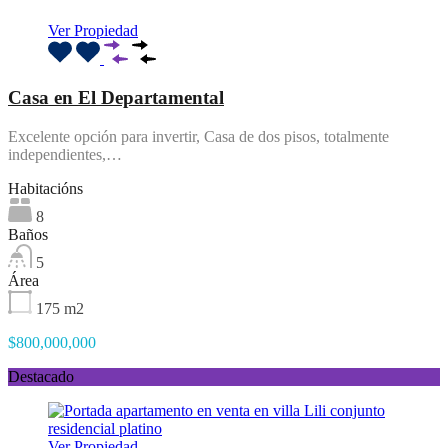
Ver Propiedad
Casa en El Departamental
Excelente opción para invertir, Casa de dos pisos, totalmente
independientes,…
Habitacións
8
Baños
5
Área
175
m2
$800,000,000
Destacado
Ver Propiedad